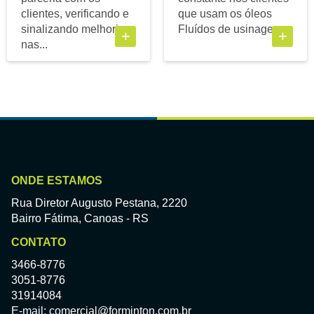
clientes, verificando e
que usam os óleos
sinalizando melhorias
Fluídos de usinagem...
+
+
nas...
ONDE ESTAMOS
Rua Diretor Augusto Pestana, 2220
Bairro Fátima, Canoas - RS
CONTATO
3466-8776
3051-8776
31914084
E-mail: comercial@forminton.com.br